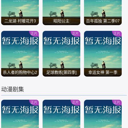
二龙湖·村暖花开3
昭阳公主
百年孤独 第二季07
[全集]
正片
正片
正片
/
/
/
杀人者的购物中心2
足球教练[第四季]
幸运女神 第一季
动漫剧集
/
/
/
正片
正片
正片