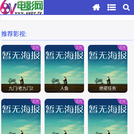
推荐影视:
正片
正片
正片
九门/老九门2
人鱼
绝密任务
正片
正片
正片
/
/
/