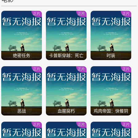
/
/
/
正片
正片
正片
绝密任务
卡普斯穿越：死亡
时装
的反面
正片
正片
正片
/
/
/
恶战
血腥腐朽
鸡肉帝国：快餐阴
谋
正片
正片
正片