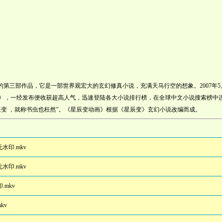
第三部作品，它是一部世界观宏大的玄幻修真小说，充满天马行空的想象。2007年5
》，一经发布便收获超高人气，迅速登陆各大小说排行榜，在全球中文小说搜索榜中
辰变 ，就称书虫也枉然”。《星辰变动画》根据《星辰变》玄幻小说改编而成。
水印.mkv
水印.mkv
.mkv
kv