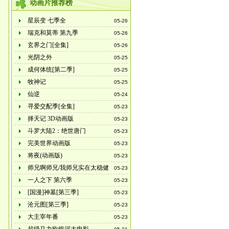
动画片推荐榜
星辰变 七季全
05-26
瑞克和莫蒂 第九季
05-26
玄界之门[全集]
05-26
光阴之外
05-25
成何体统[第二季]
05-25
牧神记
05-25
仙逆
05-24
寻爱交配季[全集]
05-23
择天记 3D动画版
05-23
斗罗大陆2：绝世唐门
05-23
完美世界动画版
05-23
将夜(动画版)
05-23
师兄啊师兄/我师兄实在太稳健
05-23
了
一人之下 第六季
05-23
[国漫]神墓[第三季]
05-23
沧元图[第三季]
05-23
大主宰年番
05-23