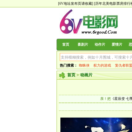
[6V地址发布页请收藏]
[历年北美电影票房排行
首页
喜剧片
动作片
爱情片
热门搜索：
蜘蛛侠
权力的游戏
复仇者联
首页
>
动画片
亲！把
《星辰变 七