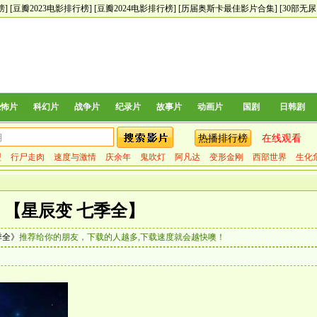
榜]
[豆瓣2023电影排行榜]
[豆瓣2024电影排行榜]
[历届奥斯卡最佳影片合集]
[30部无
恐怖片
科幻片
战争片
纪录片
故事片
动画片
国剧
日韩剧
热播排行榜
在线观看
盟
行尸走肉
速度与激情
庆余年
鬼吹灯
阿凡达
变形金刚
西部世界
生化
【星辰变 七季全】
季全》
推荐给你的朋友，下载的人越多,下载速度就会越快噢！