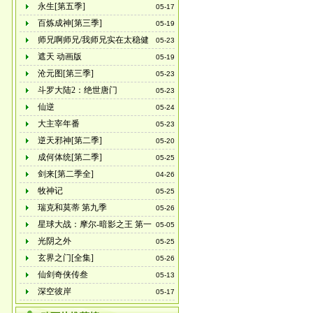
永生[第五季]
05-17
百炼成神[第三季]
05-19
师兄啊师兄/我师兄实在太稳健
05-23
了
遮天 动画版
05-19
沧元图[第三季]
05-23
斗罗大陆2：绝世唐门
05-23
仙逆
05-24
大主宰年番
05-23
逆天邪神[第二季]
05-20
成何体统[第二季]
05-25
剑来[第二季全]
04-26
牧神记
05-25
瑞克和莫蒂 第九季
05-26
星球大战：摩尔-暗影之王 第一
05-05
季全
光阴之外
05-25
玄界之门[全集]
05-26
仙剑奇侠传叁
05-13
深空彼岸
05-17