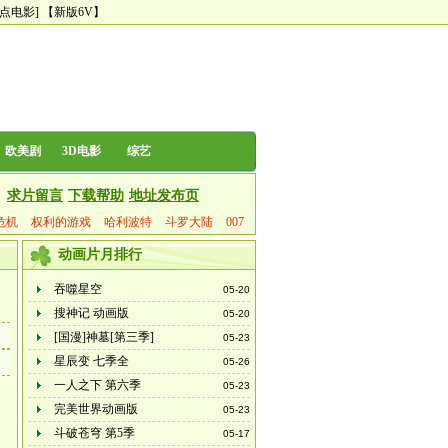
尿点电影]
【新版6V】
欧美剧
3D电影
综艺
求片留言
下载帮助
地址发布页
危机
权利的游戏
哈利波特
斗罗大陆
007
动画片月排行
吞噬星空
05-20
搜神记 动画版
05-20
[国漫]神墓[第三季]
05-23
星辰变 七季全
05-26
一人之下 第六季
05-23
完美世界动画版
05-23
斗破苍穹 第5季
05-17