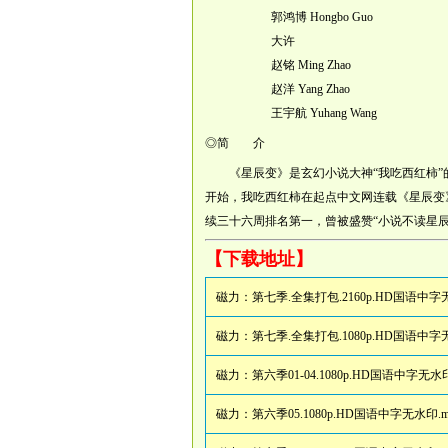
郭鸿博 Hongbo Guo
大许
赵铭 Ming Zhao
赵洋 Yang Zhao
王宇航 Yuhang Wang
◎简 介
《星辰变》是玄幻小说大神“我吃西红柿”的
开始，我吃西红柿在起点中文网连载《星辰变
续三十六周排名第一，曾被盛赞“小说不读星
【下载地址】
磁力：
第七季.全集打包.2160p.HD国语中字无
磁力：
第七季.全集打包.1080p.HD国语中字无
磁力：
第六季01-04.1080p.HD国语中字无水印
磁力：
第六季05.1080p.HD国语中字无水印.m