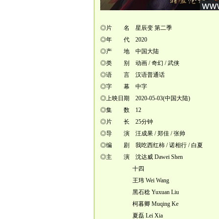
◎片 名 星辰变 第二季
◎年 代 2020
◎产 地 中国大陆
◎类 别 动画 / 奇幻 / 武侠
◎语 言 汉语普通话
◎字 幕 中字
◎上映日期 2020-05-03(中国大陆)
◎集 数 12
◎片 长 25分钟
◎导 演 汪成果 / 郑佳 / 张帅
◎编 剧 我吃西红柿 / 诺相行 / 白夏
◎主 演 沈达威 Dawei Shen
十四
王玮 Wei Wang
黑石稔 Yuxuan Liu
柯暮卿 Muqing Ke
夏磊 Lei Xia