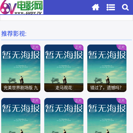
推荐影视:
正片
正片
正片
完美世界剧场版 九
走马观花
错过了，遗憾吗？
劫焚天
正片
正片
正片
/
/
/