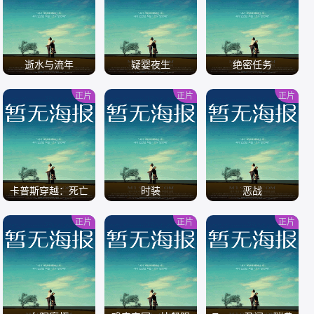
/
/
/
逝水与流年
疑婴夜生
绝密任务
正片
正片
正片
/
/
/
卡普斯穿越：死亡
时装
恶战
的反面
正片
正片
正片
/
/
/