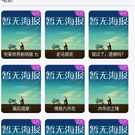
/
/
/
正片
正片
正片
完美世界剧场版 九
走马观花
错过了，遗憾吗？
劫焚天
正片
正片
正片
/
/
/
最后孤屋
情挑六月花
内华达之瑰
正片
正片
正片