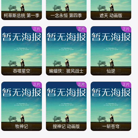
柯蒂斯总统 第一季
一念永恒 第四季
遮天 动画版
正片
正片
正片
/
/
/
吞噬星空
蝙蝠侠：披风战士
仙逆
第1-2季全
正片
正片
正片
/
/
/
牧神记
搜神记 动画版
一斩苍穹