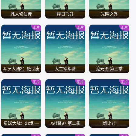
凡人修仙传
择日飞升
光阴之外
正片
正片
正片
/
/
/
斗罗大陆2：绝世唐
大主宰年番
沧元图 第三季
门
正片
正片
正片
/
/
/
星球大战：幻境 —
X战警97 第二季
燃比娃
第九个绝地武士[全