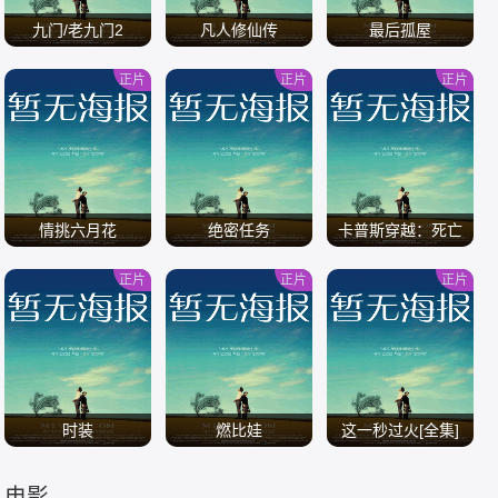
九门/老九门2
凡人修仙传
最后孤屋
正片
正片
正片
/
/
/
情挑六月花
绝密任务
卡普斯穿越：死亡
的反面
正片
正片
正片
/
/
/
时装
燃比娃
这一秒过火[全集]
电影