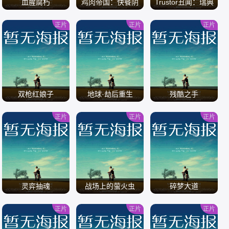
血腥腐朽
鸡肉帝国：快餐阴
Trustor丑闻：瑞典
谋
金融案内幕
正片
正片
正片
/
/
/
双枪红娘子
地球·劫后重生
残酷之手
正片
正片
正片
/
/
/
灵弈抽魂
战场上的萤火虫
碎梦大道
正片
正片
正片