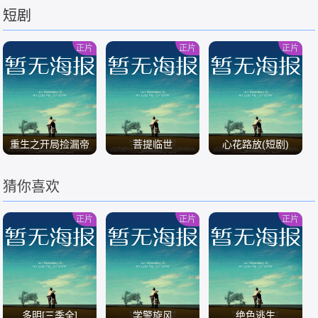
短剧
/
/
/
正片
正片
正片
重生之开局捡漏帝
菩提临世
心花路放(短剧)
王绿
猜你喜欢
/
/
/
正片
正片
正片
多明[三季全]
学警旋风
绝色逃生