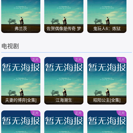
/
/
/
弗兰茨
佐贺偶像是传奇 梦
鬼玩人6：炼狱
想银河乐园
电视剧
/
/
/
正片
正片
正片
夫妻的博弈[全集]
江海潮生
昭阳公主[全集]
正片
正片
正片
/
/
/