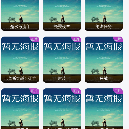
/
/
/
逝水与流年
疑婴夜生
绝密任务
正片
正片
正片
/
/
/
卡普斯穿越：死亡
时装
恶战
的反面
正片
正片
正片
/
/
/