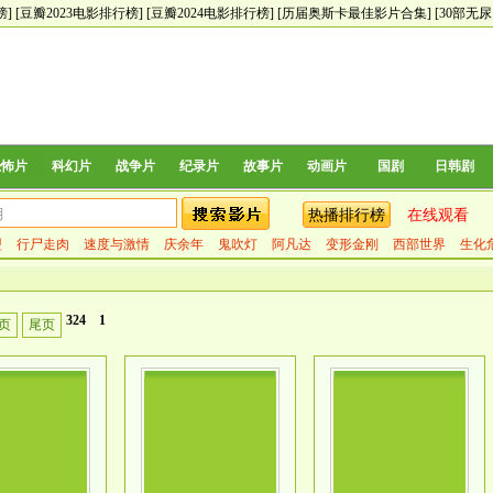
榜]
[豆瓣2023电影排行榜]
[豆瓣2024电影排行榜]
[历届奥斯卡最佳影片合集]
[30部无
恐怖片
科幻片
战争片
纪录片
故事片
动画片
国剧
日韩剧
热播排行榜
在线观看
盟
行尸走肉
速度与激情
庆余年
鬼吹灯
阿凡达
变形金刚
西部世界
生化
324
1
页
尾页