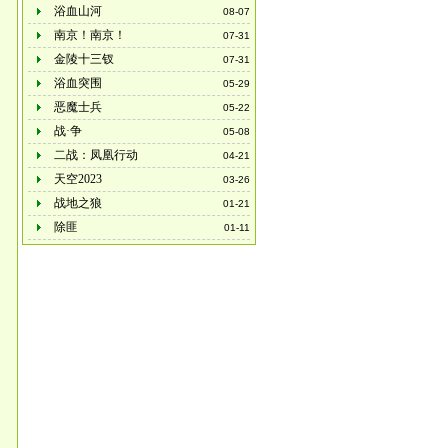
浴血山河
08-07
南京！南京！
07-31
金陵十三钗
07-31
浴血突围
05-29
恶魔士兵
05-22
战·争
05-08
二战：凤凰行动
04-21
天空2023
03-26
战地之狼
01-21
除匪
01-11