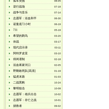
孤军突围
08-05
逆行战场
07-18
战争与音乐
07-14
志愿军：浴血和平
06-30
诺曼底72小时
06-19
731
05-19
希望的鹳鸟
03-20
休战
03-17
现代启示录
03-11
阿特罗皮亚
03-10
得闲谨制
02-18
浴血蒋家河口
02-05
野鹅敢死队[高清]
01-19
猛虎末路
01-03
二战黑豹
10-24
黎明狙击
10-09
志愿军：雄兵出击
10-02
志愿军：存亡之战
10-01
拯救者
09-02