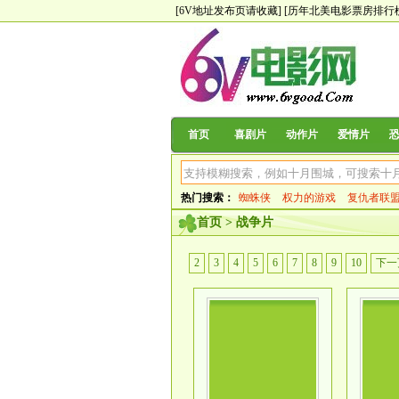
[6V地址发布页请收藏]
[历年北美电影票房排行
首页
喜剧片
动作片
爱情片
热门搜索：
蜘蛛侠
权力的游戏
复仇者联
斯巴达克斯
首页
>
战争片
2
3
4
5
6
7
8
9
10
下一