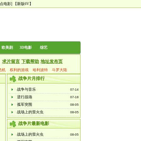
尿点电影]
【新版6V】
欧美剧
3D电影
综艺
求片留言
下载帮助
地址发布页
危机
权利的游戏
哈利波特
斗罗大陆
战争片月排行
战争与音乐
07-14
逆行战场
07-18
孤军突围
08-05
战场上的萤火虫
08-05
战争片最新电影
战场上的萤火虫
08-05