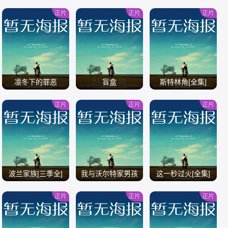
正片
正片
正片
/
/
/
凛冬下的罪恶
盲盒
斯特林角[全集]
正片
正片
正片
/
/
/
波兰家族[三季全]
我与沃尔特家男孩
这一秒过火[全集]
的生活[三季全]
正片
正片
正片
/
/
/