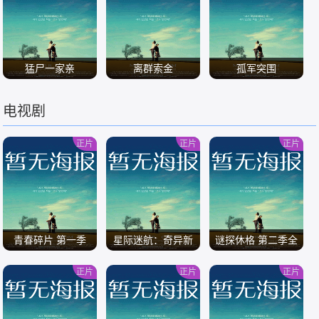
/
/
/
猛尸一家亲
离群索金
孤军突围
电视剧
/
/
/
正片
正片
正片
青春碎片 第一季
星际迷航：奇异新
谜探休格 第二季全
世界[第四季]
正片
正片
正片
/
/
/