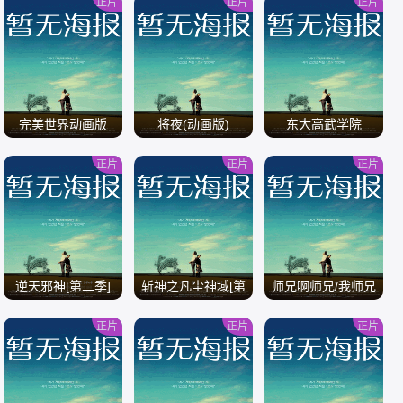
正片
正片
正片
集]
/
/
/
完美世界动画版
将夜(动画版)
东大高武学院
正片
正片
正片
/
/
/
逆天邪神[第二季]
斩神之凡尘神域[第
师兄啊师兄/我师兄
二季]
实在太稳健了
正片
正片
正片
/
/
/