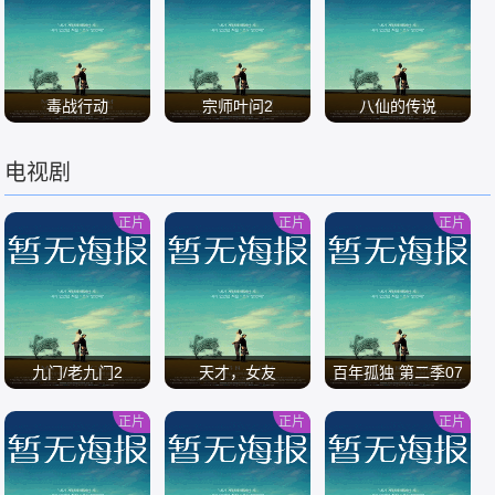
/
/
/
毒战行动
宗师叶问2
八仙的传说
电视剧
/
/
/
正片
正片
正片
九门/老九门2
天才，女友
百年孤独 第二季07
正片
正片
正片
/
/
/