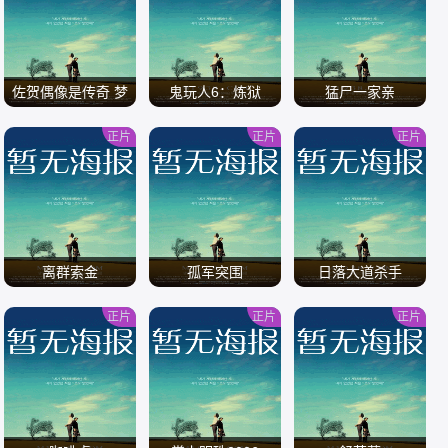
/
/
/
佐贺偶像是传奇 梦
鬼玩人6：炼狱
猛尸一家亲
想银河乐园
正片
正片
正片
/
/
/
离群索金
孤军突围
日落大道杀手
正片
正片
正片
/
/
/