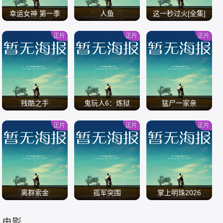
幸运女神 第一季
人鱼
这一秒过火[全集]
正片
正片
正片
/
/
/
残酷之手
鬼玩人6：炼狱
猛尸一家亲
正片
正片
正片
/
/
/
离群索金
孤军突围
掌上明珠2026
电影