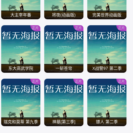
大主宰年番
将夜(动画版)
完美世界动画版
正片
正片
正片
/
/
/
东大高武学院
一斩苍穹
X战警97 第二季
正片
正片
正片
/
/
/
瑞克和莫蒂 第九季
神墓[第三季]
镖人 第二季
全