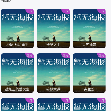
/
/
/
正片
正片
正片
地球·劫后重生
残酷之手
灵弈抽魂
正片
正片
正片
/
/
/
战场上的萤火虫
碎梦大道
弗兰茨
正片
正片
正片