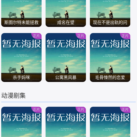
斯图尔特未能拯救
成名在望
现在不是出轨的问
宇宙 第一季
题
正片
正片
正片
/
/
/
杀手妈咪
公寓黑风暴
毛骨悚然的恋爱
动漫剧集
/
/
/
正片
正片
正片