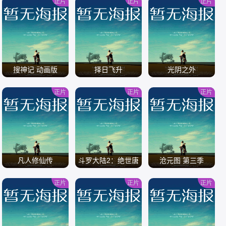
正片
正片
正片
/
/
/
搜神记 动画版
择日飞升
光阴之外
正片
正片
正片
/
/
/
凡人修仙传
斗罗大陆2：绝世唐
沧元图 第三季
门
正片
正片
正片
/
/
/