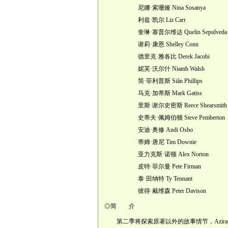
尼娜·索珊娅 Nina Sosanya
利兹·凯尔 Liz Carr
奎琳·塞普尔维达 Quelin Sepulveda
谢莉·康恩 Shelley Conn
德里克·雅各比 Derek Jacobi
妮芙·沃尔什 Niamh Walsh
简·菲利普斯 Siân Phillips
马克·加蒂斯 Mark Gatiss
里斯·谢尔史密斯 Reece Shearsmith
史蒂夫·佩姆伯顿 Steve Pemberton
安迪·奥修 Andi Osho
蒂姆·唐尼 Tim Downie
亚力克斯·诺顿 Alex Norton
皮特·菲尔曼 Pete Firman
泰·田纳特 Ty Tennant
彼得·戴维森 Peter Davison
◎简 介
第二季将探索原著以外的故事情节，Aziraphal