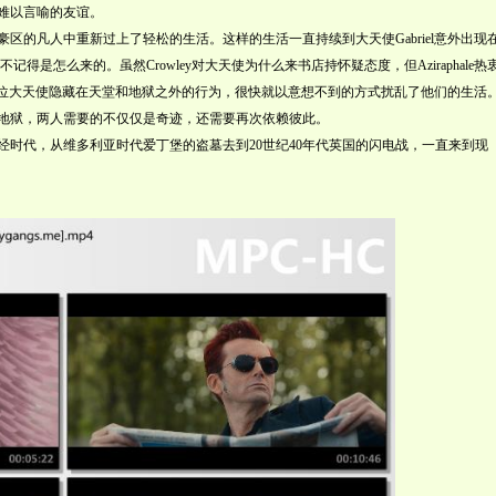
饰）之间难以言喻的友谊。
的凡人中重新过上了轻松的生活。这样的生活一直持续到大天使Gabriel意外出现
也不记得是怎么来的。虽然Crowley对大天使为什么来书店持怀疑态度，但Aziraphale热
，把一位大天使隐藏在天堂和地狱之外的行为，很快就以意想不到的方式扰乱了他们的生活
地狱，两人需要的不仅仅是奇迹，还需要再次依赖彼此。
代，从维多利亚时代爱丁堡的盗墓去到20世纪40年代英国的闪电战，一直来到现