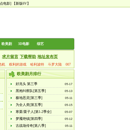
尿点电影]
【新版6V】
欧美剧
3D电影
综艺
求片留言
下载帮助
地址发布页
危机
权利的游戏
哈利波特
斗罗大陆
007
欧美剧月排行
好兆头 第三季
05-17
黑袍纠察队[第五季]
05-13
极地恶灵[第三季]
05-11
为全人类[第五季]
05-15
寒栗/栗子人[第1-2季全]
05-07
梦魇绝镇[第四季]
05-12
古战场传奇[第八季]
05-11