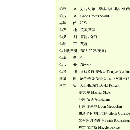
◎译 名 好兆头 第二季/吉兆/好兆头2/好
◎片 名 Good Omens Season 2
◎年 代 2023
◎产 地 美国,英国
◎类 别 喜剧 / 奇幻
◎语 言 英语
◎上映日期 2023-07-28(美国)
◎集 数 6
◎片 长 50分钟
◎导 演 道格拉斯·麦金农 Douglas Mackin
◎编 剧 尼尔·盖曼 Neil Gaiman / 约翰·芬尼莫尔 
◎主 演 大卫·田纳特 David Tennant
麦克·辛 Michael Sheen
乔恩·哈姆 Jon Hamm
杜恩·麦基琴 Doon Mackichan
格洛里亚·奥比安约 Gloria Obianyo
米兰达·理查森 Miranda Richardson
玛吉·瑟维斯 Maggie Service