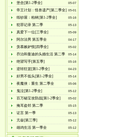
堡垒[第1-2季全]
05-07
帝王计划：怪兽遗产[第二季全]
05-01
纸钞屋：柏林[第1-2季全]
05-16
犯罪记录 第二季
05-13
真爱下一位[三季全]
05-09
阿尔法男 第五季全
04-17
羡慕嫉妒恨[四季全]
05-02
乔治和曼迪的头婚生活 第二季
05-14
绝望写手[第五季]
05-16
逆转狂篮[第1-2季全]
04-23
好男不低头[第1-2季全]
05-14
夜魔侠：重生 第二季全
05-06
鬼泣[第1-2季全]
05-12
百万秘宝攻防战[第1-2季全]
05-02
掩耳盗邻 第二季
05-15
证言 第一季
05-13
亢奋[第三季]
05-12
雄鸡生活 第一季全
05-12