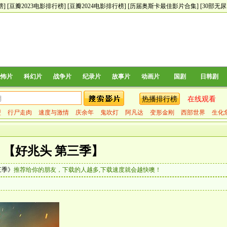
榜]
[豆瓣2023电影排行榜]
[豆瓣2024电影排行榜]
[历届奥斯卡最佳影片合集]
[30部无
恐怖片
科幻片
战争片
纪录片
故事片
动画片
国剧
日韩剧
热播排行榜
在线观看
盟
行尸走肉
速度与激情
庆余年
鬼吹灯
阿凡达
变形金刚
西部世界
生化
【好兆头 第三季】
三季》
推荐给你的朋友，下载的人越多,下载速度就会越快噢！