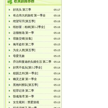
欧美剧推荐榜
好兆头 第三季
05-17
有点伟大的旅程 第一季全
05-16
绝望写手[第五季]
05-16
纸钞屋：柏林[第1-2季全]
05-16
达顿牧场 第一季
05-16
宿敌交锋[全集]
05-15
掩耳盗邻 第二季
05-15
为全人类[第五季]
05-15
母爱无赦
05-15
乔治和曼迪的头婚生活 第二季
05-14
好男不低头[第1-2季全]
05-14
校园之外[第一季全]
05-14
幽灵之家 第一季全
05-14
黑袍纠察队[第五季]
05-13
犯罪记录 第二季
05-13
惊魂海湾 第一季
05-13
女生规则：禁爱游戏
05-13