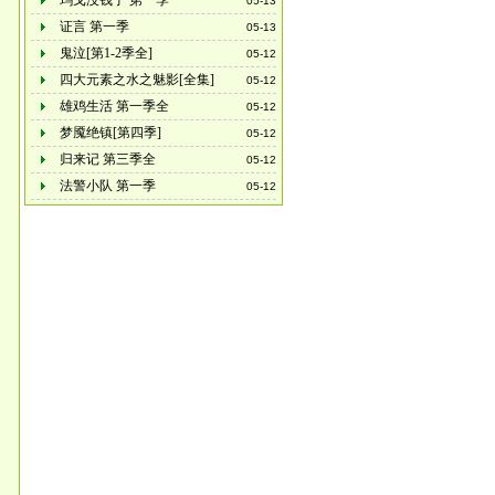
玛戈没钱了 第一季
05-13
证言 第一季
05-13
鬼泣[第1-2季全]
05-12
四大元素之水之魅影[全集]
05-12
雄鸡生活 第一季全
05-12
梦魇绝镇[第四季]
05-12
归来记 第三季全
05-12
法警小队 第一季
05-12