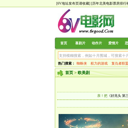
[6V地址发布页请收藏]
[历年北美电影票房排行
首页
喜剧片
动作片
爱情片
热门搜索：
蜘蛛侠
权力的游戏
复仇者联
首页
>
欧美剧
亲！把
《好兆头 第