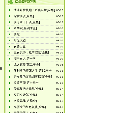
欧美剧推荐榜
情迷希拉曼地：璀璨名姝[全集]
08-12
蛇女传说[全集]
08-12
翡冷翠十日谈[全集]
08-12
伞学院[第四季全]
08-10
桑尼
08-10
时光大盗
08-10
女警出更
08-10
丑女贝蒂：故事继续[全集]
08-10
湖中女人 第一季
08-10
龙之家族[第二季全]
08-05
在
艾利斯的震荡人生 第1-2季全
08-03
。
好女孩的谋杀调查指南[全集]
08-03
欲罢不能 第六季全
08-02
爱车复活大作战[全集]
07-27
应召会计郎[全集]
07-27
名校风暴[八季全]
07-26
克丽欧的红色复仇[全集]
07-26