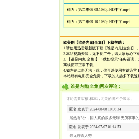
磁力：
第二季06-08.1080p.HD中字.mp4
磁力：
第二季09-10.1080p.HD中字.mp4
欧美剧
【谁是内鬼[全集]】
下载帮助：
1.请使用迅雷最新版下载
【谁是内鬼[全集]】
2.本站视频资源，无不良广告，请大家放心下
3.
【谁是内鬼[全集]】
下载如提示‘任务错误
离线便可正常下载。
4.如左键点击无法下载，你可以使用右键迅
本站所有电影完全免费，下载的人越多下载速
谁是内鬼[全集]网友评论：