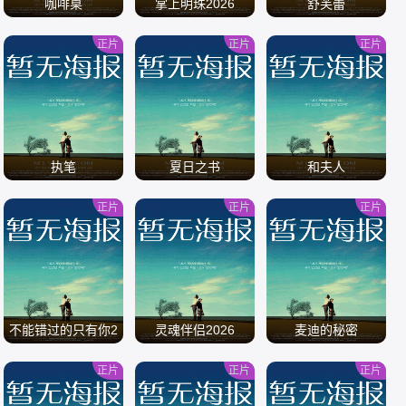
咖啡桌
掌上明珠2026
舒芙蕾
正片
正片
正片
/
/
/
执笔
夏日之书
和夫人
正片
正片
正片
/
/
/
不能错过的只有你2
灵魂伴侣2026
麦迪的秘密
正片
正片
正片