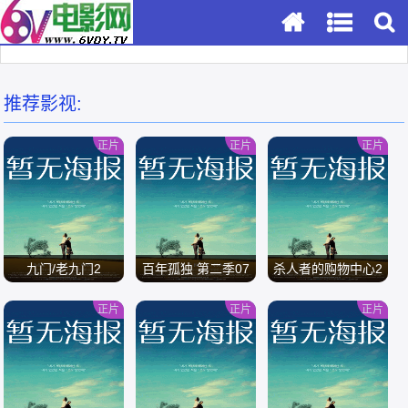
推荐影视:
正片
正片
正片
九门/老九门2
百年孤独 第二季07
杀人者的购物中心2
正片
正片
正片
/
/
/