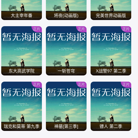
大主宰年番
将夜(动画版)
完美世界动画版
正片
正片
正片
/
/
/
东大高武学院
一斩苍穹
X战警97 第二季
正片
正片
正片
/
/
/
瑞克和莫蒂 第九季
神墓[第三季]
镖人 第二季
全